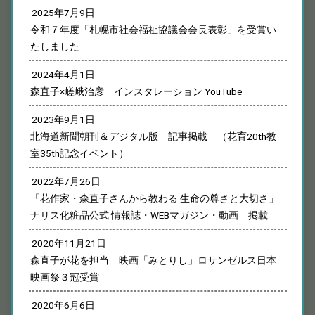
2025年7月9日
令和７年度「札幌市社会福祉協議会会長表彰」を受賞い
たしました
2024年4月1日
森直子×嵯峨治彦 インスタレーション YouTube
2023年9月1日
北海道新聞朝刊＆デジタル版 記事掲載 （花育20th教
室35th記念イベント）
2022年7月26日
「花作家・森直子さんから教わる 生命の尊さと大切さ」
ナリス化粧品公式 情報誌・WEBマガジン・動画 掲載
2020年11月21日
森直子が花を担当 映画「みとりし」ロサンゼルス日本
映画祭３冠受賞
2020年6月6日