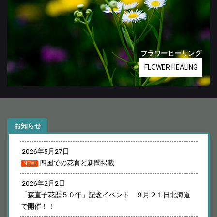
フラワーヒーリング
FLOWER HEALING
お知らせ
2026年5月27日
四国での花育と新聞掲載
NEW!
2026年2月2日
「森直子花歴５０年」記念イベント ９月２１日北海道
で開催！！